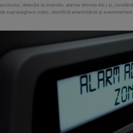
accesului, detecție la incendiu, alarme tehnice etc.) și, corelân
de supraveghere video, identifică amenințările și evenimentele î