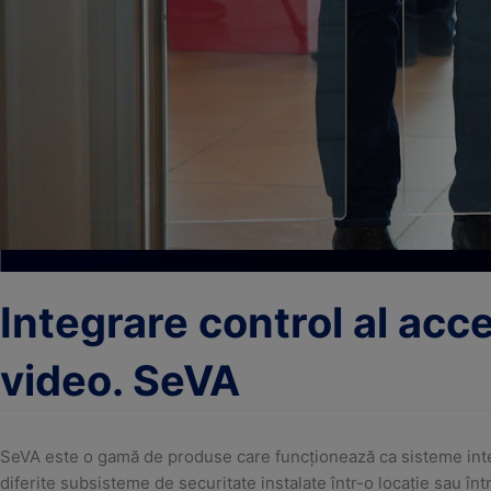
RODUSELE
SERVICIILE
NOASTRE
NOASTRE
Integrare control al acce
video. SeVA
Solicitați
Solicitați
ofertă
ofertă
SeVA este o gamă de produse care funcționează ca sisteme inteli
diferite subsisteme de securitate instalate într-o locație sau într