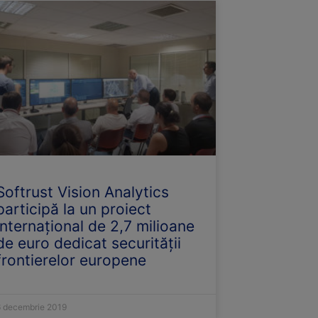
Softrust Vision Analytics
participă la un proiect
internațional de 2,7 milioane
de euro dedicat securității
frontierelor europene
6 decembrie 2019