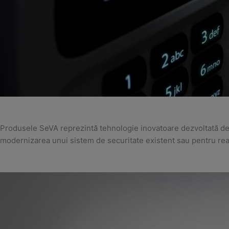
Produsele SeVA reprezintă tehnologie inovatoare dezvoltată de s
modernizarea unui sistem de securitate existent sau pentru rea