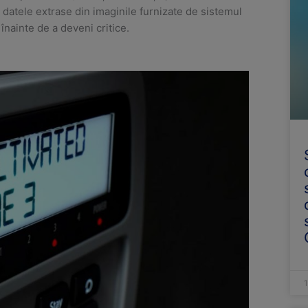
d datele extrase din imaginile furnizate de sistemul
nainte de a deveni critice.
1