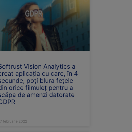
Softrust Vision Analytics a
creat aplicația cu care, în 4
secunde, poți blura fețele
din orice filmuleț pentru a
scăpa de amenzi datorate
GDPR
7 februarie 2022