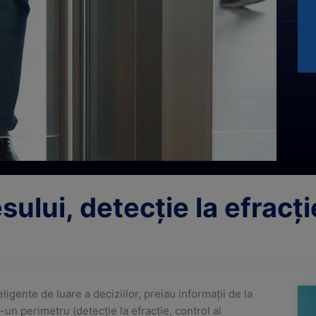
PRODUSELE
NOASTRE
sului, detecție la efracți
Solicitați
ofertă
gente de luare a deciziilor, preiau informații de la
Pag
P
-un perimetru (detecție la efracție, control al