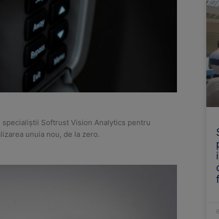
pecialiștii Softrust Vision Analytics pentru
lizarea unuia nou, de la zero.