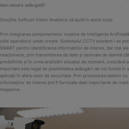
dea valoare adăugată?
Soluțiile Softrust Vision Analytics vă ajută în acest scop.
Prin integrarea componentelor noastre de Inteligenţa Artificială 
utile operatorul uman crește. Sistemului CCTV existent i se pot a
SMART pentru identificarea informațiilor de interes, dar mai ale
reacționeze, prin transmiterea de date și semnale de alarmă către
predefinite și în urma analizării situației de moment, crescând as
important este legat de posibilitatea adăugării de noi funcții în 
aplicații în afara celor de securitate. Prin procesarea datelor cu 
informațiilor de interes pot fi furnizate date importante de mar
magazine.