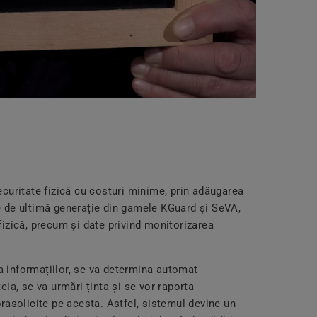
securitate fizică cu costuri minime, prin adăugarea
le de ultimă generație din gamele KGuard și SeVA,
 fizică, precum și date privind monitorizarea
a informațiilor, se va determina automat
teia, se va urmări ținta și se vor raporta
uprasolicite pe acesta. Astfel, sistemul devine un