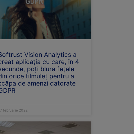
Softrust Vision Analytics a
creat aplicația cu care, în 4
secunde, poți blura fețele
din orice filmuleț pentru a
scăpa de amenzi datorate
GDPR
7 februarie 2022