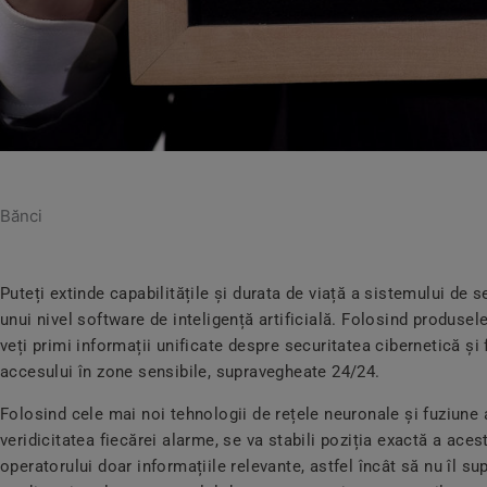
Bănci
Puteți extinde capabilitățile și durata de viață a sistemului de 
unui nivel software de inteligență artificială. Folosind produse
veți primi informații unificate despre securitatea cibernetică și
accesului în zone sensibile, supravegheate 24/24.
Folosind cele mai noi tehnologii de rețele neuronale și fuziune 
veridicitatea fiecărei alarme, se va stabili poziția exactă a aces
operatorului doar informațiile relevante, astfel încât să nu îl s