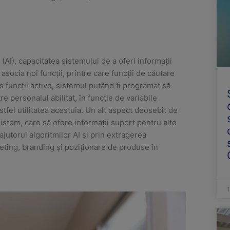
(AI), capacitatea sistemului de a oferi informaţii
socia noi funcții, printre care funcții de căutare
s funcții active, sistemul putând fi programat să
 personalul abilitat, în funcție de variabile
tfel utilitatea acestuia. Un alt aspect deosebit de
sistem, care să ofere informații suport pentru alte
ajutorul algoritmilor AI și prin extragerea
keting, branding și poziționare de produse în
1