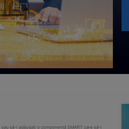
PRODUSELE
NOASTRE
Solicitați
ofertă
Pag
P
eți sau să-i adăugați o componentă SMART care să-i