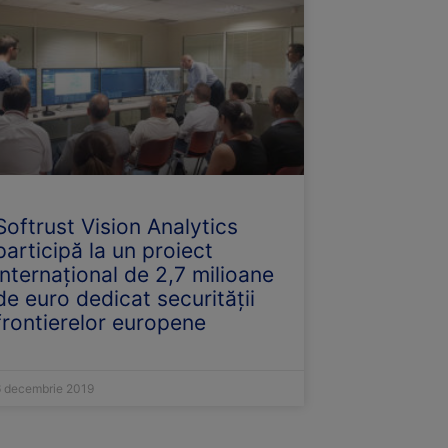
Softrust Vision Analytics
participă la un proiect
internațional de 2,7 milioane
de euro dedicat securității
frontierelor europene
6 decembrie 2019