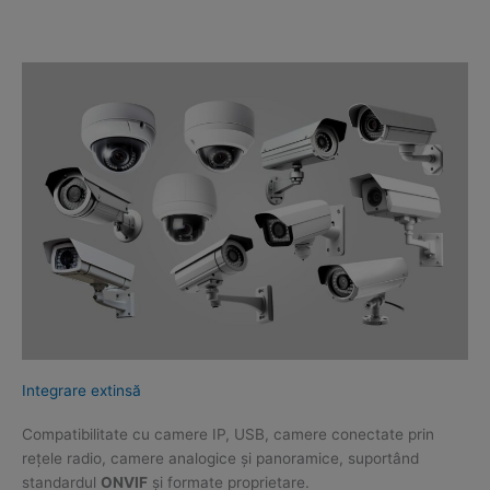
Integrare extinsă
Compatibilitate cu camere IP, USB, camere conectate prin
rețele radio, camere analogice și panoramice, suportând
standardul
ONVIF
și formate proprietare.