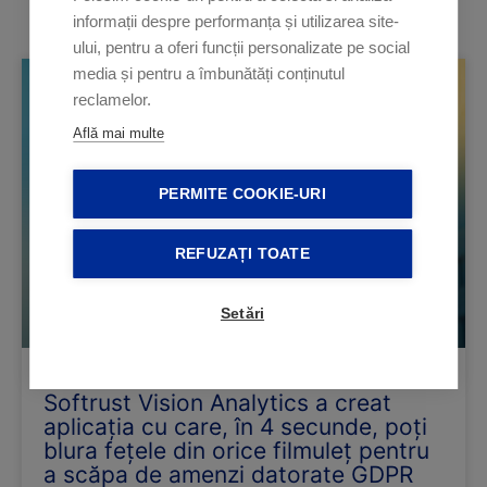
informații despre performanța și utilizarea site-
ului, pentru a oferi funcții personalizate pe social
Page
Page
media și pentru a îmbunătăți conținutul
reclamelor.
Află mai multe
PERMITE COOKIE-URI
REFUZAȚI TOATE
Setări
Softrust Vision Analytics a creat
aplicația cu care, în 4 secunde, poți
blura fețele din orice filmuleț pentru
a scăpa de amenzi datorate GDPR