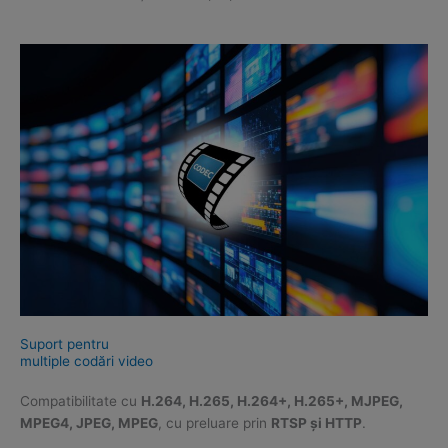
Suport pentru
multiple codări video
Compatibilitate cu
H.264, H.265, H.264+, H.265+, MJPEG,
MPEG4, JPEG, MPEG
, cu preluare prin
RTSP și HTTP
.