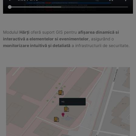
Modulul
Hărți
oferă suport GIS pentru
afișarea dinamică si
interactivă a elementelor si evenimentelor
, asigurând o
monitorizare intuitivă și detaliată
a infrastructurii de securitate.