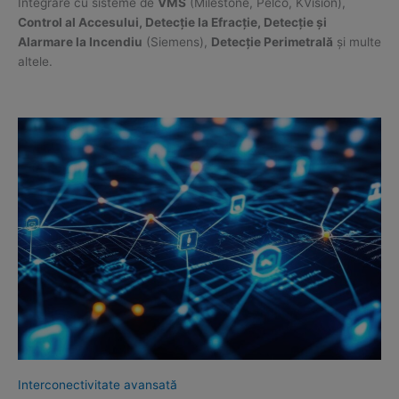
Integrare cu sisteme de
VMS
(Milestone, Pelco, KVision),
Control al Accesului, Detecție la Efracție, Detecție și
Alarmare la Incendiu
(Siemens),
Detecție Perimetrală
și multe
altele.
Interconectivitate avansată