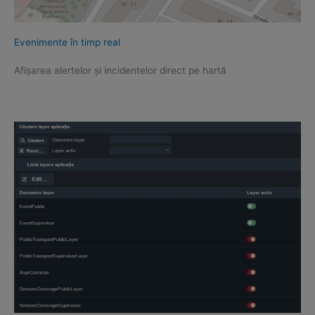
Evenimente în timp real
Afișarea alertelor și incidentelor direct pe hartă